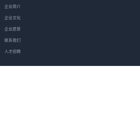
企业简介
企业文化
企业愿景
联系我们
人才招聘
新闻资讯
党建软件优选方案：为何央广智慧
广州市汇信音频技术有限公司正式
筑牢党建安全防线：央广党建学习
汇信公司正式成为法国著名品牌H
党建软件为什么选央广党建软件？