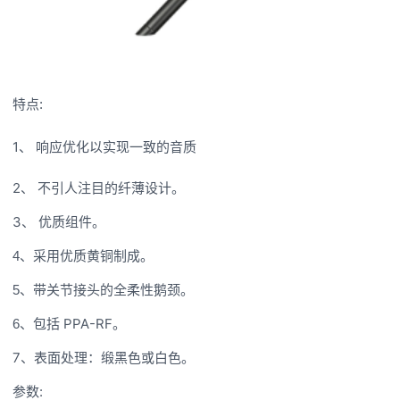
:
特点
1、
响应优化以实现一致的音质
2、
不引人注目的纤薄设计。
3、
优质组件。
4
、
采用优质黄铜制成。
关
5
、
带
节接头的全柔性鹅颈。
PPA-RF
6
、
包括
。
7
、
表面处理：缎黑色或白色。
:
参数