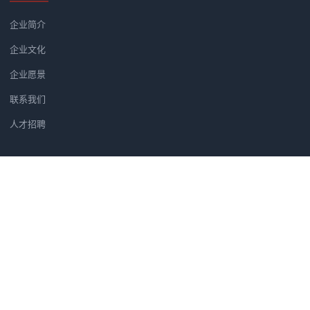
企业简介
企业文化
企业愿景
联系我们
人才招聘
新闻资讯
党建软件优选方案：为何央广智慧
广州市汇信音频技术有限公司正式
筑牢党建安全防线：央广党建学习
汇信公司正式成为法国著名品牌H
党建软件为什么选央广党建软件？