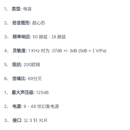
1、
:
类型
电容
2、
:
拾音图形
超心形
3、
50
:
- 18
频率响应
赫兹
赫兹
4、
1 KHz
:
-37dB +/- 3dB (0dB = 1 V/Pa)
灵敏度
时为
5、
200
:
阻抗
欧姆
6、
69
:
信噪比
分贝
1、
125dB
:
最大声压级
2、
9 - 48
:
电源
伏幻象电源
3、
3
:
XLR
接口
公
针