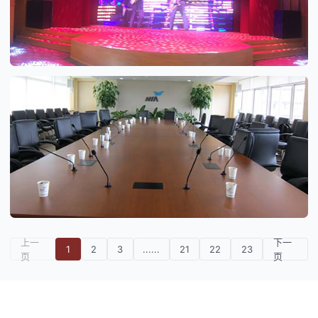
上一
下一
1
2
3
......
21
22
23
页
页