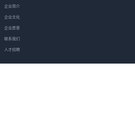
企业简介
企业文化
企业愿景
联系我们
人才招聘
新闻资讯
党建软件优选方案：为何央广智慧
广州市汇信音频技术有限公司正式
筑牢党建安全防线：央广党建学习
汇信公司正式成为法国著名品牌H
党建软件为什么选央广党建软件？