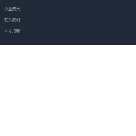
企业愿景
联系我们
人才招聘
新闻资讯
党建软件优选方案：为何央广智慧
广州市汇信音频技术有限公司正式
筑牢党建安全防线：央广党建学习
汇信公司正式成为法国著名品牌H
党建软件为什么选央广党建软件？
微信二维码