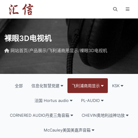
裸眼3D电视机
网站首页
/
产品展示
/
飞利浦商用显示
/
裸眼3D电视机
全部
信息化智慧党建
飞利浦商用显示
KSK
法国 Hortus audio
PL-AUDIO
CORNERED AUDIO丹麦三角音箱
CHEVIN奥地利战神功放
McCauley美国美嘉声音箱