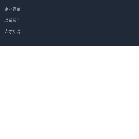
企业愿景
联系我们
人才招聘
新闻资讯
党建软件优选方案：为何央广智慧
广州市汇信音频技术有限公司正式
筑牢党建安全防线：央广党建学习
汇信公司正式成为法国著名品牌H
党建软件为什么选央广党建软件？
微信二维码