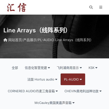
Line Arrays（线阵系列）
网站首页
/
产品展示
/
PL-AUDIO
/
Line Arrays（线阵系列）
全部
信息化智慧党建
飞利浦商用显示
KSK
法国 Hortus audio
PL-AUDIO
CORNERED AUDIO丹麦三角音箱
CHEVIN奥地利战神功放
McCauley美国美嘉声音箱