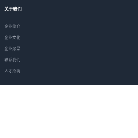
关于我们
企业简介
企业文化
企业愿景
联系我们
人才招聘
新闻资讯
党建软件优选方案：为何央广智慧
广州市汇信音频技术有限公司正式
筑牢党建安全防线：央广党建学习