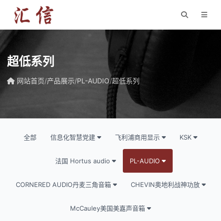
超低系列
网站首页
/
产品展示
/
PL-AUDIO
/
超低系列
全部
信息化智慧党建
飞利浦商用显示
KSK
法国 Hortus audio
PL-AUDIO
CORNERED AUDIO丹麦三角音箱
CHEVIN奥地利战神功放
McCauley美国美嘉声音箱