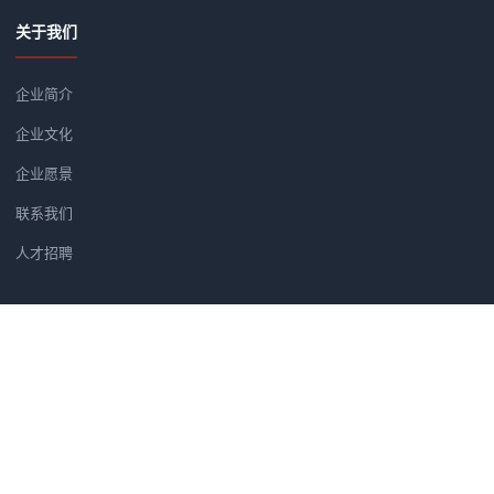
关于我们
企业简介
企业文化
企业愿景
联系我们
人才招聘
新闻资讯
党建软件优选方案：为何央广智慧
广州市汇信音频技术有限公司正式
筑牢党建安全防线：央广党建学习