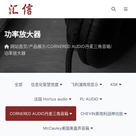
功率放大器
网站首页
/
产品展示
/
CORNERED AUDIO丹麦三角音箱
/
功率放大器
全部
信息化智慧党建
飞利浦商用显示
KSK
法国 Hortus audio
PL-AUDIO
CORNERED AUDIO丹麦三角音箱
CHEVIN奥地利战神功放
McCauley美国美嘉声音箱