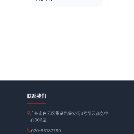
联系我们
广州市白云区集贤路集安街3号凯云商务中
心806室
020-86187780