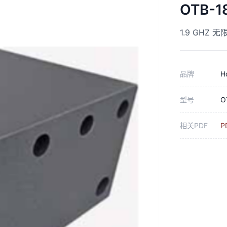
OTB-1
1.9 GHZ
品牌
H
型号
O
相关PDF
P