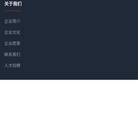
关于我们
企业简介
企业文化
企业愿景
联系我们
人才招聘
新闻资讯
党建软件优选方案：为何央广智慧
广州市汇信音频技术有限公司正式
筑牢党建安全防线：央广党建学习
汇信公司正式成为法国著名品牌H