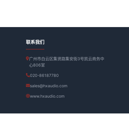
联系我们
广州市白云区集贤路集安街3号凯云商务中
心806室
020-86187780
sales@hxaudio.com
www.hxaudio.com
建航科技