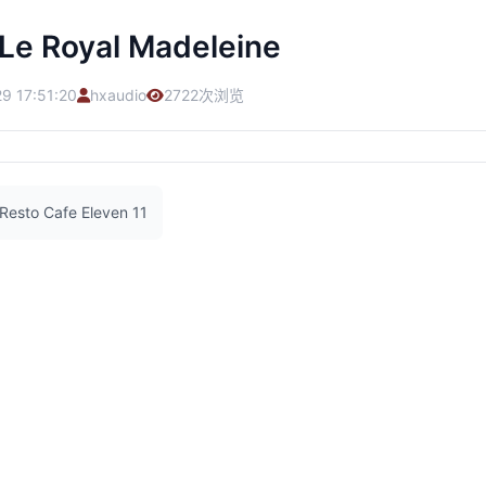
 Le Royal Madeleine
9 17:51:20
hxaudio
2722次浏览
to Cafe Eleven 11