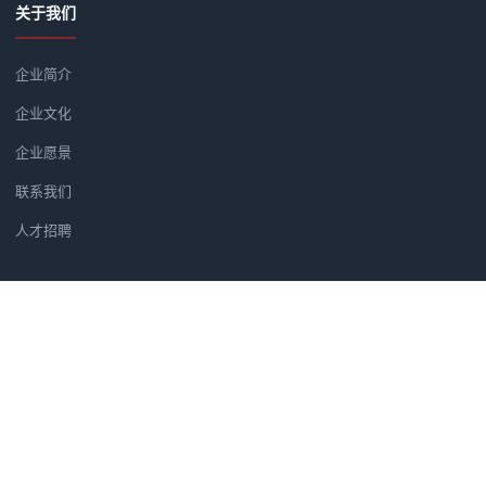
关于我们
企业简介
企业文化
企业愿景
联系我们
人才招聘
新闻资讯
党建软件优选方案：为何央广智慧
广州市汇信音频技术有限公司正式
筑牢党建安全防线：央广党建学习
汇信公司正式成为法国著名品牌H