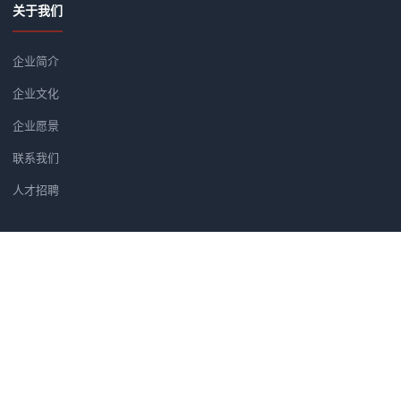
关于我们
企业简介
企业文化
企业愿景
联系我们
人才招聘
新闻资讯
党建软件优选方案：为何央广智慧
广州市汇信音频技术有限公司正式
筑牢党建安全防线：央广党建学习
汇信公司正式成为法国著名品牌H