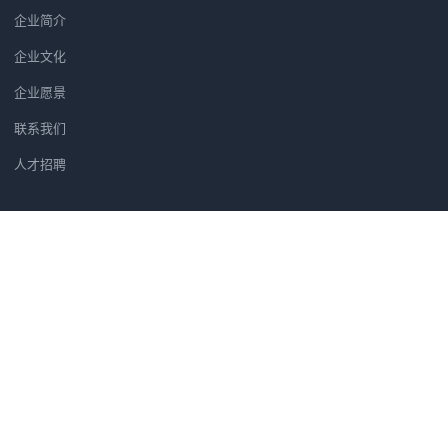
企业简介
企业文化
企业愿景
联系我们
人才招聘
新闻资讯
党建软件优选方案：为何央广智慧
广州市汇信音频技术有限公司正式
筑牢党建安全防线：央广党建学习
汇信公司正式成为法国著名品牌H
党建软件为什么选央广党建软件？